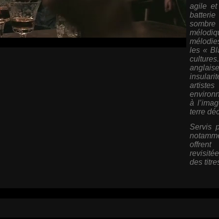
agile e
batteri
sombre 
mélodiq
mélodie
les « Bl
culture
anglais
insulari
artist
environn
à l’ima
terre dé
Servis p
notamme
offren
revisité
des titr