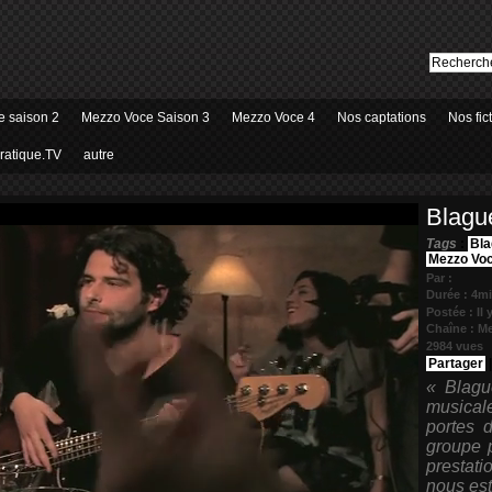
 saison 2
Mezzo Voce Saison 3
Mezzo Voce 4
Nos captations
Nos fic
ratique.TV
autre
Blagu
Tags
:
Bla
Mezzo Vo
Par :
Durée : 4m
Postée : Il 
Chaîne :
Me
2984 vues
Partager
« Blagu
musicale
portes 
groupe 
prestati
nous est