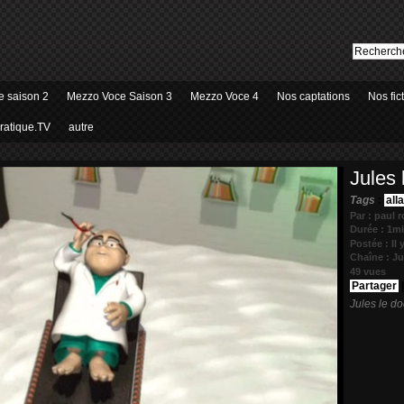
 saison 2
Mezzo Voce Saison 3
Mezzo Voce 4
Nos captations
Nos fic
ratique.TV
autre
Jules 
Tags
:
all
Par : paul 
Durée : 1m
Postée : Il 
Chaîne :
Ju
49 vues
Partager
Jules le do