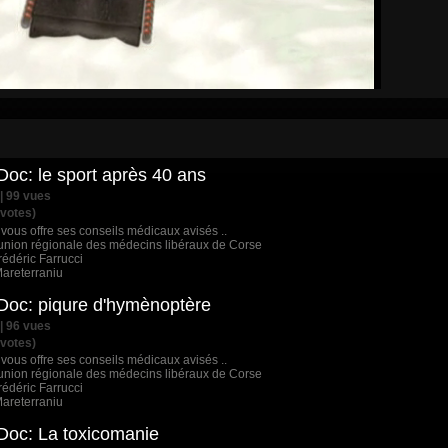
 Doc: le sport après 40 ans
 | 99 vues
votes)
 vous offre ses conseils médicaux avisés ..
'union régionale des médecins libéraux de Corse
rédéric Farrucci
Mareterraniu
 Doc: piqure d'hymènoptère
 | 96 vues
votes)
 vous offre ses conseils médicaux avisés ..
'union régionale des médecins libéraux de Corse
rédéric Farrucci
Mareterraniu
 Doc: La toxicomanie