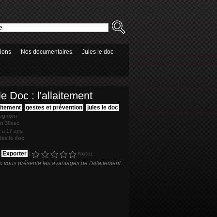
tions
Nos documentaires
Jules le doc
le Doc : l'allaitement
aitement
,
gestes et prévention
,
jules le doc
rognoni
in 30sec
y a 17 ans
les le doc
|
Exporter
|
Notez
c vous présente les avantages de l'allaitement.