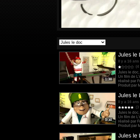
Jules le
Il y a 16 ans
(4 
Jules le doc,
Un film de L
1:30
réalisé par F
Produit par 
Jules le
Il y a 16 ans
(3 
Jules le doc,
Un film de L
1:30
réalisé par F
Produit par 
Jules le