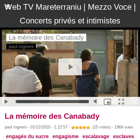
Web TV Mareterraniu | Mezzo Voce |
Concerts privés et intimistes
La mémoire des Canabady
paul rognoni - 01/12/2010 - 1:22:57 -
(15 votes) - 1969 vues
engagés du sucre
engagisme
escalavage
esclaves